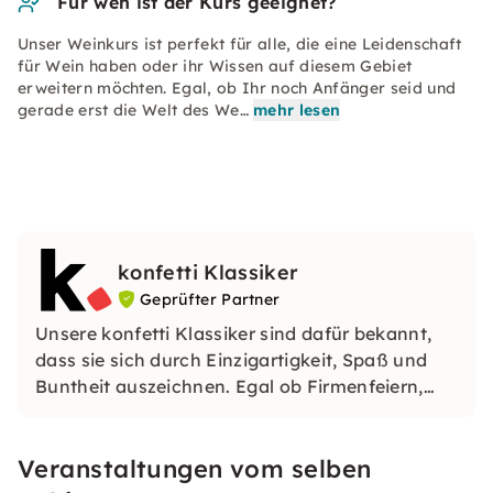
Für wen ist der Kurs geeignet?
Unser Weinkurs ist perfekt für alle, die eine Leidenschaft
für Wein haben oder ihr Wissen auf diesem Gebiet
erweitern möchten. Egal, ob Ihr noch Anfänger seid und
gerade erst die Welt des We…
mehr lesen
konfetti Klassiker
Geprüfter Partner
Unsere konfetti Klassiker sind dafür bekannt,
dass sie sich durch Einzigartigkeit, Spaß und
Buntheit auszeichnen. Egal ob Firmenfeiern,
JGAs oder Dein bevorstehender Geburtstag: Mit
unseren konfetti Klassikern wirst Du ein Event
Veranstaltungen vom selben
erleben, welches Du so schnell nicht vergessen
wirst.