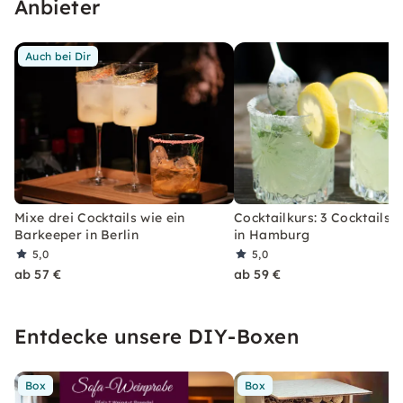
Anbieter
Auch bei Dir
Mixe drei Cocktails wie ein
Cocktailkurs: 3 Cocktails 
Barkeeper in Berlin
in Hamburg
5,0
5,0
ab 57 €
ab 59 €
Entdecke unsere DIY-Boxen
Box
Box