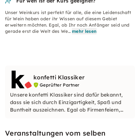
Für wen ist der Kurs geeignet?
Unser Weinkurs ist perfekt für alle, die eine Leidenschaft
für Wein haben oder ihr Wissen auf diesem Gebiet
erweitern möchten. Egal, ob Ihr noch Anfänger seid und
gerade erst die Welt des We…
mehr lesen
konfetti Klassiker
Geprüfter Partner
Unsere konfetti Klassiker sind dafür bekannt,
dass sie sich durch Einzigartigkeit, Spaß und
Buntheit auszeichnen. Egal ob Firmenfeiern,
JGAs oder Dein bevorstehender Geburtstag: Mit
unseren konfetti Klassikern wirst Du ein Event
Veranstaltungen vom selben
erleben, welches Du so schnell nicht vergessen
wirst.