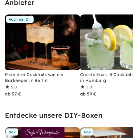
Anbieter
Auch bei Dir
Mixe drei Cocktails wie ein
Cocktailkurs: 3 Cocktails 
Barkeeper in Berlin
in Hamburg
5,0
5,0
ab 57 €
ab 59 €
Entdecke unsere DIY-Boxen
Box
Box