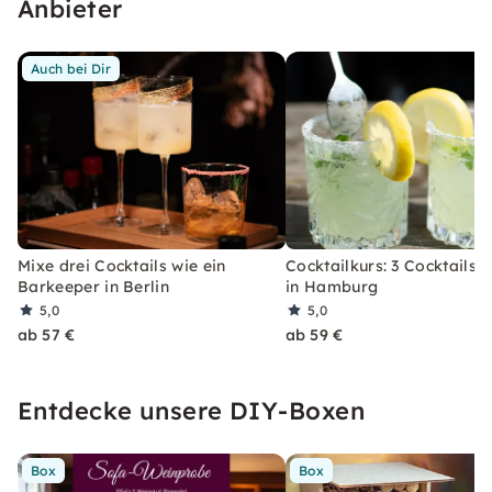
Anbieter
Auch bei Dir
Mixe drei Cocktails wie ein
Cocktailkurs: 3 Cocktails 
Barkeeper in Berlin
in Hamburg
5,0
5,0
ab 57 €
ab 59 €
Entdecke unsere DIY-Boxen
Box
Box