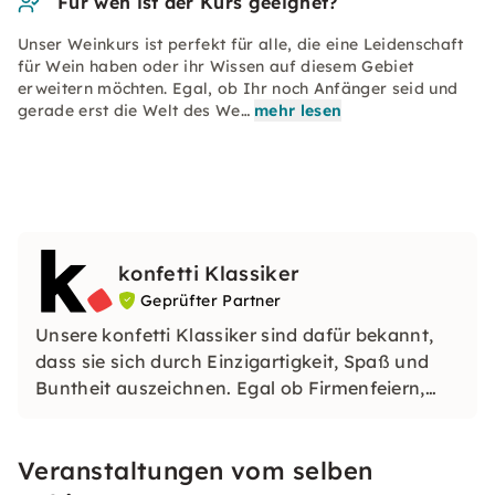
Für wen ist der Kurs geeignet?
Unser Weinkurs ist perfekt für alle, die eine Leidenschaft
für Wein haben oder ihr Wissen auf diesem Gebiet
erweitern möchten. Egal, ob Ihr noch Anfänger seid und
gerade erst die Welt des We…
mehr lesen
konfetti Klassiker
Geprüfter Partner
Unsere konfetti Klassiker sind dafür bekannt,
dass sie sich durch Einzigartigkeit, Spaß und
Buntheit auszeichnen. Egal ob Firmenfeiern,
JGAs oder Dein bevorstehender Geburtstag: Mit
unseren konfetti Klassikern wirst Du ein Event
Veranstaltungen vom selben
erleben, welches Du so schnell nicht vergessen
wirst.