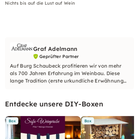
Nichts bis auf die Lust auf Wein
Graf Adelmann
Geprüfter Partner
Auf Burg Schaubeck profitieren wir von mehr
als 700 Jahren Erfahrung im Weinbau. Diese
lange Tradition (erste urkundliche Erwähnung
im Jahr 1297) ist die Grundlage, aber natürlich
entwickeln wir uns weiter und haben immer
Entdecke unsere DIY-Boxen
wieder Pionierarbeit geleistet.
Box
Box