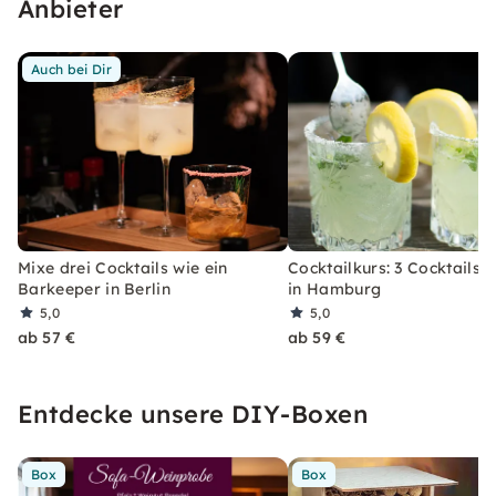
Anbieter
Auch bei Dir
Mixe drei Cocktails wie ein
Cocktailkurs: 3 Cocktails 
Barkeeper in Berlin
in Hamburg
5,0
5,0
ab 57 €
ab 59 €
Entdecke unsere DIY-Boxen
Box
Box