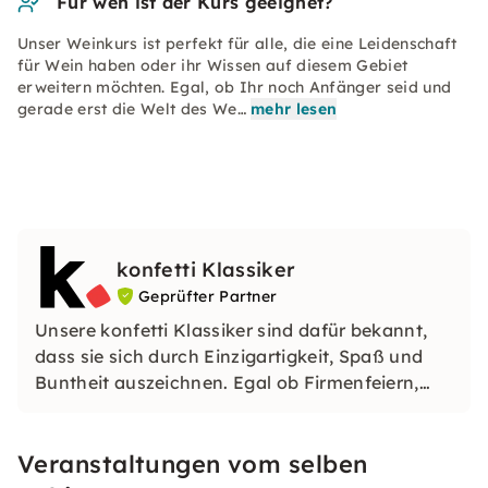
Für wen ist der Kurs geeignet?
Unser Weinkurs ist perfekt für alle, die eine Leidenschaft
für Wein haben oder ihr Wissen auf diesem Gebiet
erweitern möchten. Egal, ob Ihr noch Anfänger seid und
gerade erst die Welt des We…
mehr lesen
konfetti Klassiker
Geprüfter Partner
Unsere konfetti Klassiker sind dafür bekannt,
dass sie sich durch Einzigartigkeit, Spaß und
Buntheit auszeichnen. Egal ob Firmenfeiern,
JGAs oder Dein bevorstehender Geburtstag: Mit
unseren konfetti Klassikern wirst Du ein Event
Veranstaltungen vom selben
erleben, welches Du so schnell nicht vergessen
wirst.