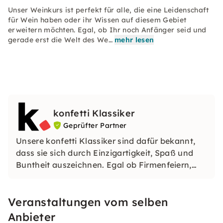
Unser Weinkurs ist perfekt für alle, die eine Leidenschaft
für Wein haben oder ihr Wissen auf diesem Gebiet
erweitern möchten. Egal, ob Ihr noch Anfänger seid und
gerade erst die Welt des We…
mehr lesen
konfetti Klassiker
Geprüfter Partner
Unsere konfetti Klassiker sind dafür bekannt,
dass sie sich durch Einzigartigkeit, Spaß und
Buntheit auszeichnen. Egal ob Firmenfeiern,
JGAs oder Dein bevorstehender Geburtstag: Mit
unseren konfetti Klassikern wirst Du ein Event
Veranstaltungen vom selben
erleben, welches Du so schnell nicht vergessen
wirst.
Anbieter