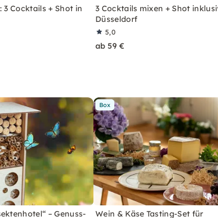
 3 Cocktails + Shot in
3 Cocktails mixen + Shot inklusi
Düsseldorf
5,0
ab 59 €
Box
sektenhotel“ – Genuss-
Wein & Käse Tasting-Set für