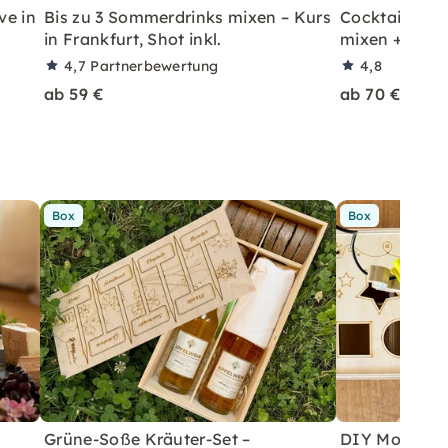
ve in
Bis zu 3 Sommerdrinks mixen – Kurs
Cocktailkurs: 
in Frankfurt, Shot inkl.
mixen + Shot 
4,7
Partnerbewertung
4,8
ab 59 €
ab 70 €
Box
Box
Grüne-Soße Kräuter-Set –
DIY Motorikb