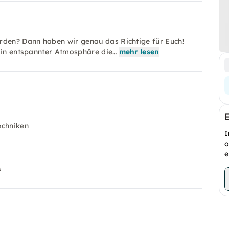
rden? Dann haben wir genau das Richtige für Euch!
, in entspannter Atmosphäre die…
mehr lesen
echniken
I
o
e
s