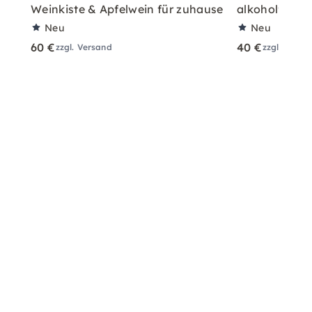
Weinkiste & Apfelwein für zuhause
alkoholfreie
Neu
Neu
60 €
40 €
zzgl. Versand
zzgl. Versa