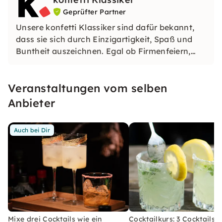
Geprüfter Partner
Unsere konfetti Klassiker sind dafür bekannt,
dass sie sich durch Einzigartigkeit, Spaß und
Buntheit auszeichnen. Egal ob Firmenfeiern,
JGAs oder Dein bevorstehender Geburtstag: Mit
unseren konfetti Klassikern wirst Du ein Event
Veranstaltungen vom selben
erleben, welches Du so schnell nicht vergessen
wirst.
Anbieter
Auch bei Dir
Mixe drei Cocktails wie ein
Cocktailkurs: 3 Cocktails 