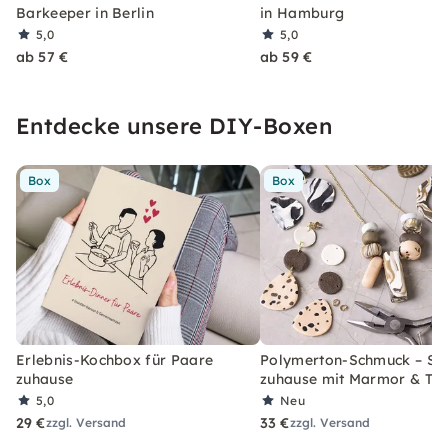
Barkeeper in Berlin
in Hamburg
5,0
5,0
ab 57 €
ab 59 €
Entdecke unsere DIY-Boxen
Box
Box
Erlebnis-Kochbox für Paare
Polymerton-Schmuck – Set
zuhause
zuhause mit Marmor & Ter
5,0
Neu
29 €
33 €
zzgl. Versand
zzgl. Versand