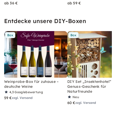
ab 36 €
ab 59 €
Entdecke unsere DIY-Boxen
Box
Box
Weinprobe-Box für zuhause –
DIY Set „Insektenhotel“ –
deutsche Weine
Genuss-Geschenk für
Naturfreunde
4,3
Googlebewertung
Neu
59 €
zzgl. Versand
60 €
zzgl. Versand