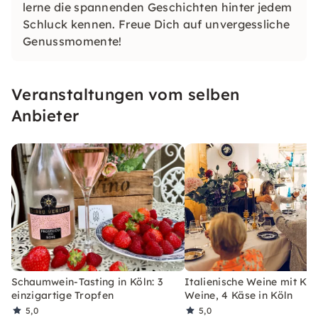
lerne die spannenden Geschichten hinter jedem
Schluck kennen. Freue Dich auf unvergessliche
Genussmomente!
Veranstaltungen vom selben
Anbieter
Schaumwein-Tasting in Köln: 3
Italienische Weine mit Käs
einzigartige Tropfen
Weine, 4 Käse in Köln
5,0
5,0