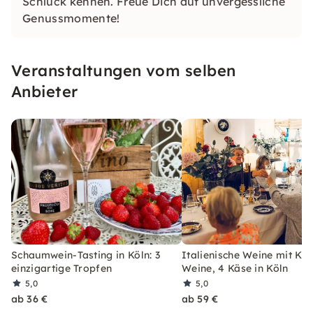
Schluck kennen. Freue Dich auf unvergessliche
Genussmomente!
Veranstaltungen vom selben
Anbieter
Schaumwein-Tasting in Köln: 3
Italienische Weine mit Käs
einzigartige Tropfen
Weine, 4 Käse in Köln
5,0
5,0
ab 36 €
ab 59 €