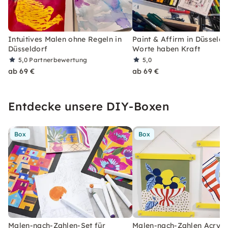
Intuitives Malen ohne Regeln in
Paint & Affirm in Düsseldo
Düsseldorf
Worte haben Kraft
5,0
Partnerbewertung
5,0
ab 69 €
ab 69 €
Entdecke unsere DIY-Boxen
Box
Box
Malen-nach-Zahlen-Set für
Malen-nach-Zahlen Acryl-S