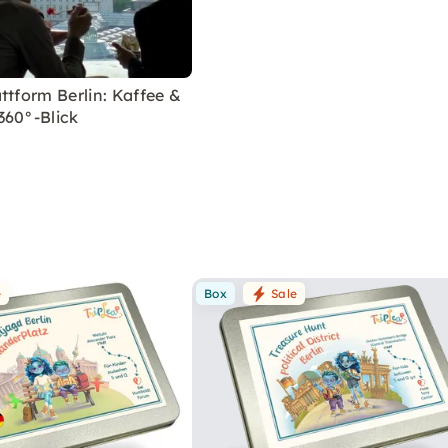
ttform Berlin: Kaffee &
360°-Blick
e
Box
Sale