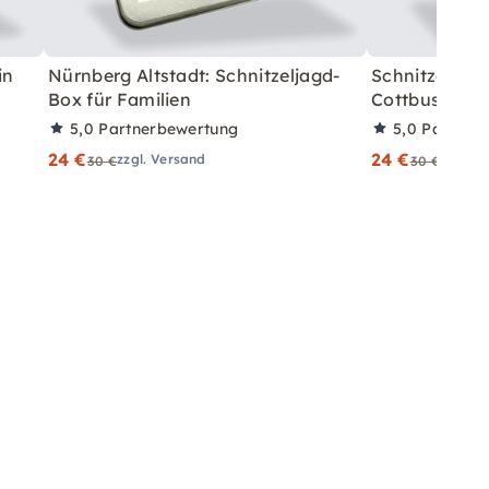
in
Nürnberg Altstadt: Schnitzeljagd-
Schnitzeljagd
Box für Familien
Cottbus
5,0
Partnerbewertung
5,0
Partner
24 €
24 €
zzgl. Versand
zzgl. V
30 €
30 €