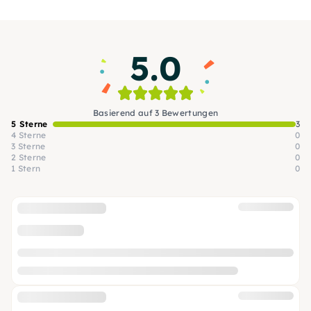
Beruf. Als Kunsttischler möchte ich dich in
meinen Workshops auf den BLO-Ateliers an
meiner Liebe zum Holz teilhaben lassen.
5.0
Basierend auf 3 Bewertungen
5 Sterne
3
4 Sterne
0
3 Sterne
0
2 Sterne
0
1 Stern
0