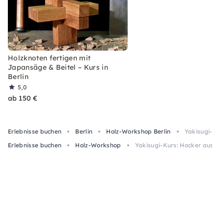
Holzknoten fertigen mit
Japansäge & Beitel – Kurs in
Berlin
5,0
ab 150 €
Erlebnisse buchen
Berlin
Holz-Workshop Berlin
Yakisugi-Ku
Erlebnisse buchen
Holz-Workshop
Yakisugi-Kurs: Hocker aus Al