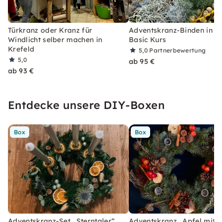
Türkranz oder Kranz für
Adventskranz-Binden in Kr
Windlicht selber machen in
Basic Kurs
Krefeld
5,0
Partnerbewertung
5,0
ab 95 €
ab 93 €
Entdecke unsere DIY-Boxen
Box
Box
Adventskranz-Set „Sterntaler“
Adventskranz „Apfel mit Z