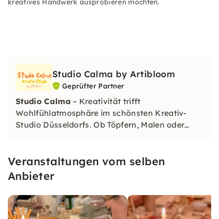
kreatives Handwerk ausprobieren möchten.
Studio Calma by Artibloom
Geprüfter Partner
Studio Calma
– Kreativität trifft
Wohlfühlatmosphäre im schönsten Kreativ-
Studio Düsseldorfs. Ob Töpfern, Malen oder
besondere Kreativ-Workshops – bei uns
gestaltest Du wunderschöne Unikate und
Veranstaltungen vom selben
findest gleichzeitig Entspannung und
Inspiration.
Anbieter