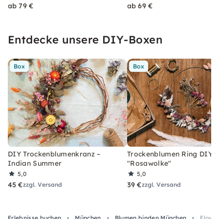
ab 79 €
ab 69 €
Entdecke unsere DIY-Boxen
Box
Box
DIY Trockenblumenkranz –
Trockenblumen Ring DIY-
Indian Summer
"Rosawolke"
5,0
5,0
45 €
39 €
zzgl. Versand
zzgl. Versand
Erlebnisse buchen
München
Blumen binden München
Flowe