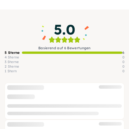
werden! Mit viel Liebe zum Detail wird Dich
Aurélie durch die Herstellung deines eigenen
Terrariums führen.
5.0
Basierend auf 6 Bewertungen
5 Sterne
6
4 Sterne
0
3 Sterne
0
2 Sterne
0
1 Stern
0