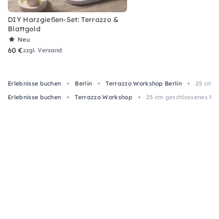
DIY Harzgießen-Set: Terrazzo &
Blattgold
Neu
60 €
zzgl. Versand
Erlebnisse buchen
Berlin
Terrazzo Workshop Berlin
25 cm g
Erlebnisse buchen
Terrazzo Workshop
25 cm geschlossenes Pfl