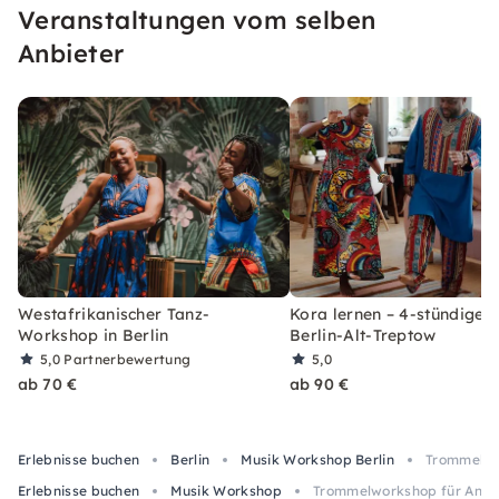
Veranstaltungen vom selben
Anbieter
Westafrikanischer Tanz-
Kora lernen – 4-stündiger 
Workshop in Berlin
Berlin-Alt-Treptow
5,0
Partnerbewertung
5,0
ab 70 €
ab 90 €
Erlebnisse buchen
Berlin
Musik Workshop Berlin
Trommelwor
Erlebnisse buchen
Musik Workshop
Trommelworkshop für Anfän