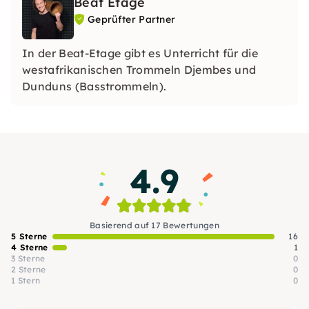
Beat Etage
Geprüfter Partner
In der Beat-Etage gibt es Unterricht für die
westafrikanischen Trommeln Djembes und
Dunduns (Basstrommeln).
4.9
Basierend auf 17 Bewertungen
5 Sterne
16
4 Sterne
1
3 Sterne
0
2 Sterne
0
1 Stern
0