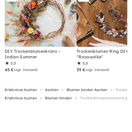
DIY Trockenblumenkranz –
Trockenblumen Ring DIY-
Indian Summer
"Rosawolke"
5,0
5,0
45 €
39 €
zzgl. Versand
zzgl. Versand
Erlebnisse buchen
Aachen
Blumen binden Aachen
Trockenb
Erlebnisse buchen
Blumen binden
Trockenblumenarmband gest