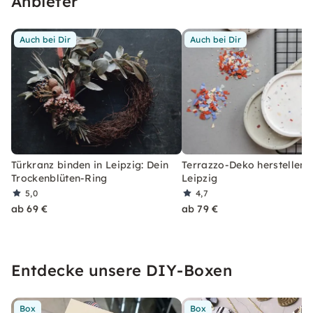
Anbieter
Auch bei Dir
Auch bei Dir
Türkranz binden in Leipzig: Dein
Terrazzo-Deko herstellen i
Trockenblüten-Ring
Leipzig
5,0
4,7
ab 69 €
ab 79 €
Entdecke unsere DIY-Boxen
Box
Box