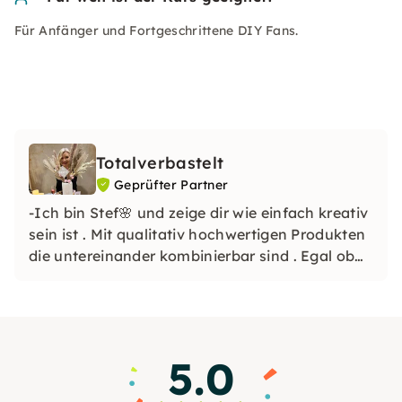
Für Anfänger und Fortgeschrittene DIY Fans.
Totalverbastelt
Geprüfter Partner
-Ich bin Stef🌸 und zeige dir wie einfach kreativ
sein ist . Mit qualitativ hochwertigen Produkten
die untereinander kombinierbar sind . Egal ob
Anfänger oder Fortgeschritten . Auch wenn du
komplett der Meinung bist du wärst unkreativ
beweise ich dir das Gegenteil😉
5.0