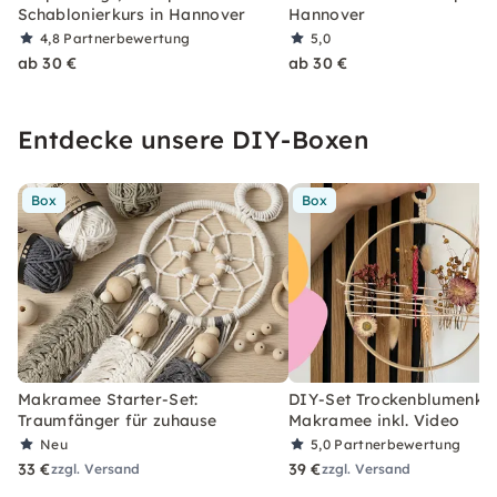
Schablonierkurs in Hannover
Hannover
4,8
Partnerbewertung
5,0
ab 30 €
ab 30 €
Entdecke unsere DIY-Boxen
Box
Box
Makramee Starter-Set:
DIY-Set Trockenblumenkra
Traumfänger für zuhause
Makramee inkl. Video
Neu
5,0
Partnerbewertung
33 €
39 €
zzgl. Versand
zzgl. Versand