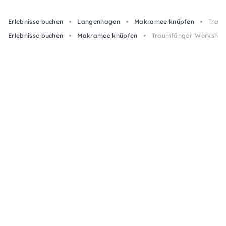
Erlebnisse buchen
Langenhagen
Makramee knüpfen
Traum
Erlebnisse buchen
Makramee knüpfen
Traumfänger-Workshop i