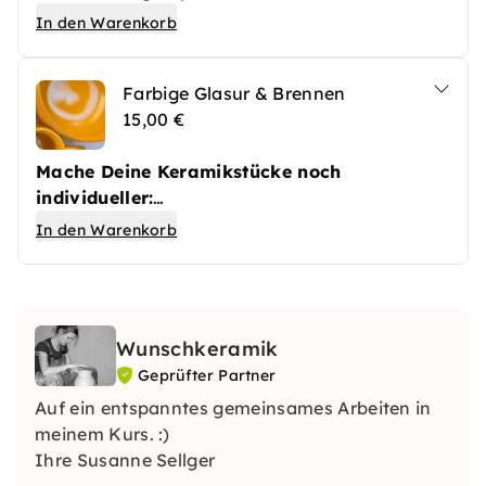
dem Kurs von uns mit einer transparenten
In den Warenkorb
Glasur überzogen und im Brennofen fertig
gebrannt – für eine langlebige, glänzende
Farbige Glasur & Brennen
Oberfläche.
15,00 €
Mache Deine Keramikstücke noch
individueller:
Wir glasieren und brennen Deine Werke mit
In den Warenkorb
einer farbigen Glasur Deiner Wahl – für ein
lebendiges, einzigartiges Finish. Der
Brennvorgang sorgt für Haltbarkeit und
brillante Farben.
Wunschkeramik
Geprüfter Partner
Auf ein entspanntes gemeinsames Arbeiten in
meinem Kurs. :)
Ihre Susanne Sellger