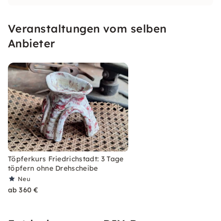
anderes Fest im Kreativ-Gepäck. Das idyllische
und historische Ambiente des Ateliers wird Dich
Veranstaltungen vom selben
total beindrucken!
Anbieter
Töpferkurs Friedrichstadt: 3 Tage
töpfern ohne Drehscheibe
Neu
ab 360 €