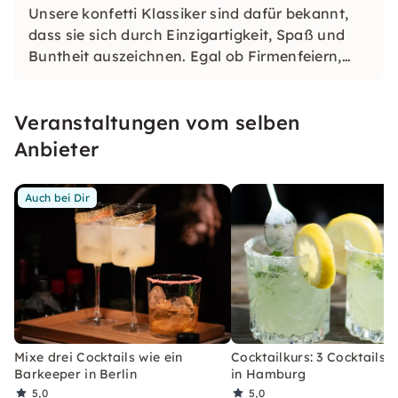
Unsere konfetti Klassiker sind dafür bekannt,
dass sie sich durch Einzigartigkeit, Spaß und
Buntheit auszeichnen. Egal ob Firmenfeiern,
JGAs oder Dein bevorstehender Geburtstag: Mit
unseren konfetti Klassikern wirst Du ein Event
Veranstaltungen vom selben
erleben, welches Du so schnell nicht vergessen
wirst.
Anbieter
Auch bei Dir
Mixe drei Cocktails wie ein
Cocktailkurs: 3 Cocktails 
Barkeeper in Berlin
in Hamburg
5,0
5,0