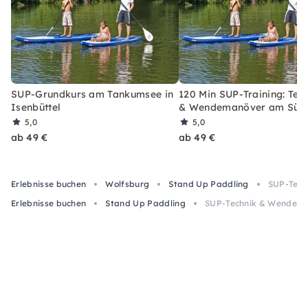
SUP-Grundkurs am Tankumsee in
120 Min SUP-Training: Tec
Isenbüttel
& Wendemanöver am Süd
5,0
5,0
ab 49 €
ab 49 €
Erlebnisse buchen
Wolfsburg
Stand Up Paddling
SUP-Tech
Erlebnisse buchen
Stand Up Paddling
SUP-Technik & Wendeman