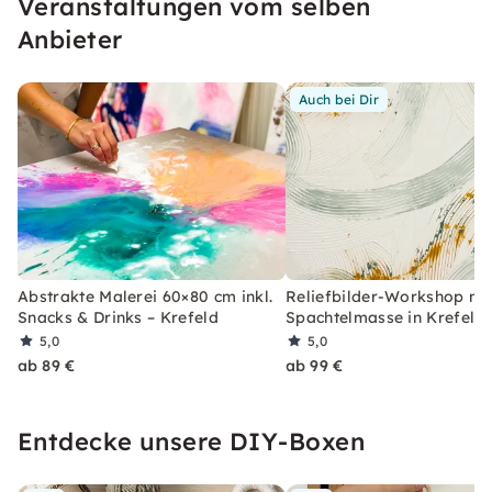
Veranstaltungen vom selben
ARTYCLUB.
Anbieter
Auch bei Dir
Abstrakte Malerei 60×80 cm inkl.
Reliefbilder-Workshop mi
Snacks & Drinks – Krefeld
Spachtelmasse in Krefeld
5,0
5,0
ab 89 €
ab 99 €
Entdecke unsere DIY-Boxen