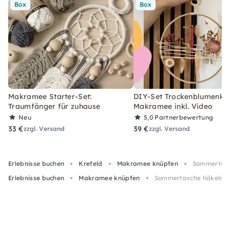
Box
Box
Makramee Starter-Set:
DIY-Set Trockenblumenkra
Traumfänger für zuhause
Makramee inkl. Video
Neu
5,0
Partnerbewertung
33 €
39 €
zzgl. Versand
zzgl. Versand
Erlebnisse buchen
Krefeld
Makramee knüpfen
Sommertasch
Erlebnisse buchen
Makramee knüpfen
Sommertasche häkeln – 3