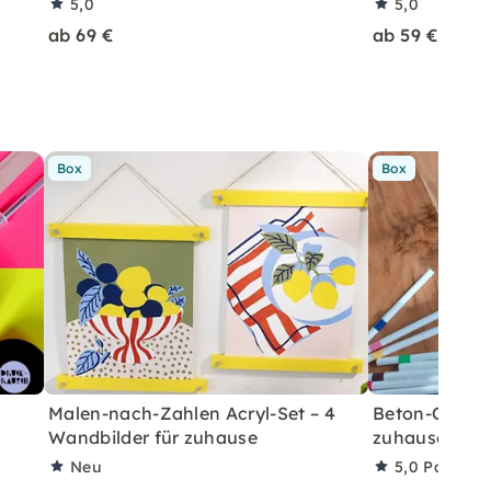
5,0
5,0
ab 69 €
ab 59 €
Box
Box
Malen-nach-Zahlen Acryl-Set – 4
Beton-Ostera
Wandbilder für zuhause
zuhause mit A
Neu
5,0
Partner