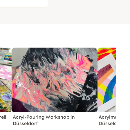
ell
Acryl-Pouring Workshop in
Acrylmalerei 
Düsseldorf
Düsseldorf