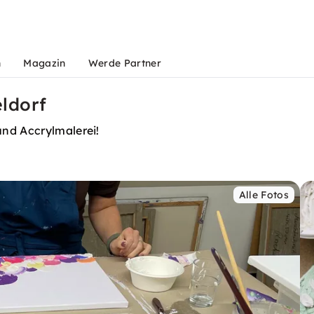
n
Magazin
Werde Partner
ldorf
und Accrylmalerei!
Alle Fotos