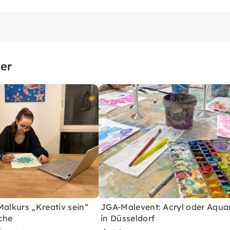
er
Malkurs „Kreativ sein“
JGA-Malevent: Acryl oder Aquar
che
in Düsseldorf