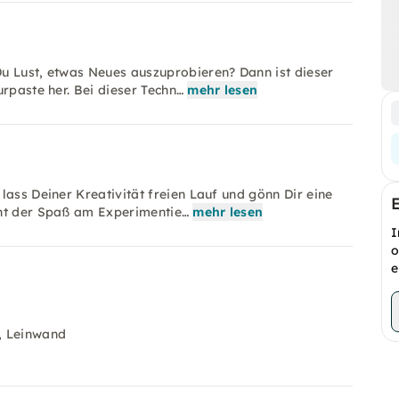
u Lust, etwas Neues auszuprobieren? Dann ist dieser
rpaste her. Bei dieser Techn…
mehr lesen
lass Deiner Kreativität freien Lauf und gönn Dir eine
eht der Spaß am Experimentie…
mehr lesen
I
o
e
m, Leinwand