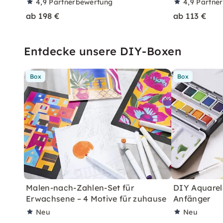
4,9
Partnerbewertung
4,9
Partne
ab 198 €
ab 113 €
Entdecke unsere DIY-Boxen
Box
Box
Malen-nach-Zahlen-Set für
DIY Aquarell
Erwachsene – 4 Motive für zuhause
Anfänger
Neu
Neu