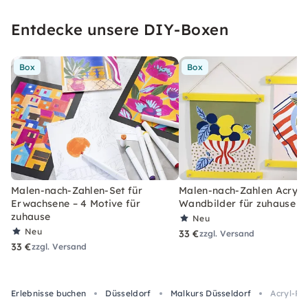
Entdecke unsere DIY-Boxen
Box
Box
Malen-nach-Zahlen-Set für
Malen-nach-Zahlen Acryl-S
Erwachsene – 4 Motive für
Wandbilder für zuhause
zuhause
Neu
Neu
33 €
zzgl. Versand
33 €
zzgl. Versand
Erlebnisse buchen
Düsseldorf
Malkurs Düsseldorf
Acryl-Po