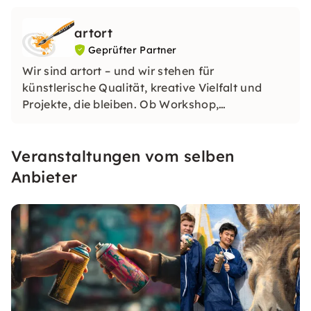
artort
Geprüfter Partner
Wir sind artort – und wir stehen für
künstlerische Qualität, kreative Vielfalt und
Projekte, die bleiben. Ob Workshop,
Auftragsarbeit oder individuelles Kunstkonzept:
Bei uns treffen langjährige Erfahrung, echte
Veranstaltungen vom selben
Leidenschaft und ein hoher Anspruch an
Material und Umsetzung aufeinander.
Anbieter