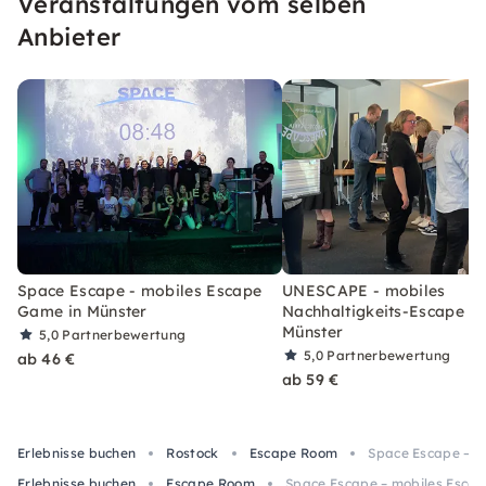
Veranstaltungen vom selben
Anbieter
Space Escape - mobiles Escape
UNESCAPE - mobiles
Game in Münster
Nachhaltigkeits-Escape G
Münster
5,0
Partnerbewertung
5,0
Partnerbewertung
ab 46 €
ab 59 €
Erlebnisse buchen
Rostock
Escape Room
Space Escape – m
Erlebnisse buchen
Escape Room
Space Escape – mobiles Esca