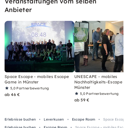
Veranstaltungen vom selben
Anbieter
Space Escape - mobiles Escape
UNESCAPE - mobiles
Game in Münster
Nachhaltigkeits-Escape G
Münster
5,0
Partnerbewertung
5,0
Partnerbewertung
ab 46 €
ab 59 €
Erlebnisse buchen
Leverkusen
Escape Room
Space Escape 
Erlebnisse buchen
Escape Room
Space Escape – mobiles Esca