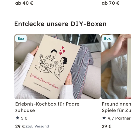
ab 40 €
ab 70 €
Entdecke unsere DIY-Boxen
Box
Box
Erlebnis-Kochbox für Paare
Freundinne
zuhause
Spiele für Z
5,0
4,7
Partne
29 €
29 €
zzgl. Versand