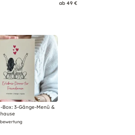
ab 49 €
n-Box: 3-Gänge-Menü &
uhause
rbewertung