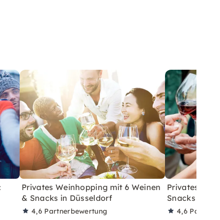
:
Privates Weinhopping mit 6 Weinen
Privates Wei
& Snacks in Düsseldorf
Snacks in Ber
4,6
Partnerbewertung
4,6
Partner