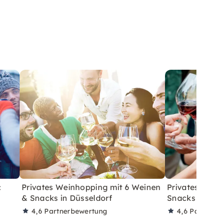
:
Privates Weinhopping mit 6 Weinen
Privates Wei
& Snacks in Düsseldorf
Snacks in Ber
4,6
Partnerbewertung
4,6
Partner