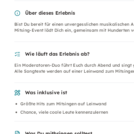
Über dieses Erlebnis
Bist Du bereit für einen unvergesslichen musikalischen 
Mitsing-Event lädt Dich ein, gemeinsam mit Hunderten v
Wie läuft das Erlebnis ab?
Ein Moderatoren-Duo führt Euch durch Abend und singt g
Alle Songtexte werden auf einer Leinwand zum Mitsinge
Was inklusive ist
Größte Hits zum Mitsingen auf Leinwand
Chance, viele coole Leute kennenzulernen
Was Du mitbringen solltest