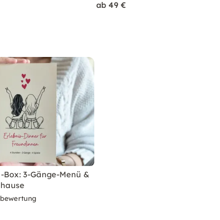
ab 49 €
n-Box: 3-Gänge-Menü &
uhause
rbewertung