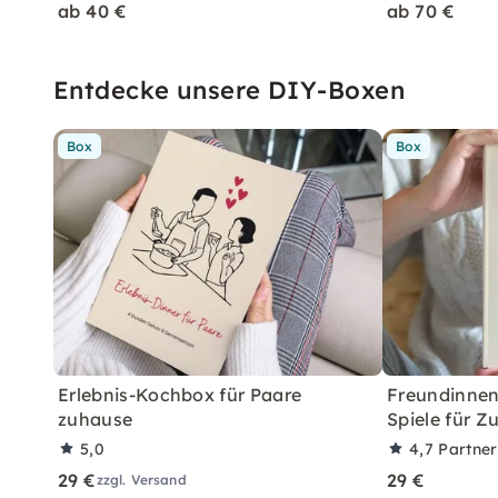
ab 40 €
ab 70 €
Entdecke unsere DIY-Boxen
Box
Box
Erlebnis-Kochbox für Paare
Freundinne
zuhause
Spiele für Z
5,0
4,7
Partne
29 €
29 €
zzgl. Versand