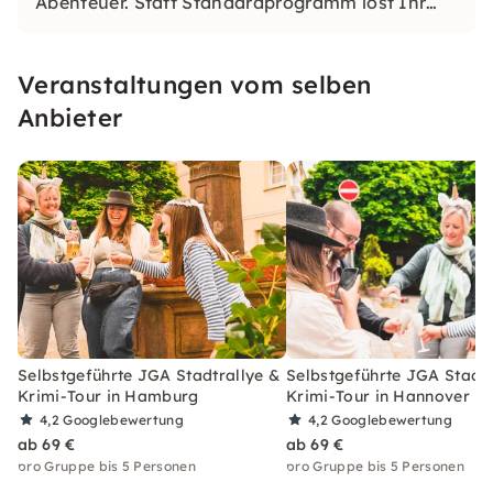
Abenteuer. Statt Standardprogramm löst Ihr
gemeinsam einen spannenden Kriminalfall
mitten in der Stadt. Ihr bestimmt Startzeit und
Veranstaltungen vom selben
Tempo selbst. Alles, was Ihr braucht, ist ein
Smartphone und Lust auf Spannung.
Anbieter
Selbstgeführte JGA Stadtrallye &
Selbstgeführte JGA Stadtr
Krimi-Tour in Hamburg
Krimi-Tour in Hannover
4,2
Googlebewertung
4,2
Googlebewertung
ab 69 €
ab 69 €
pro Gruppe bis 5 Personen
pro Gruppe bis 5 Personen