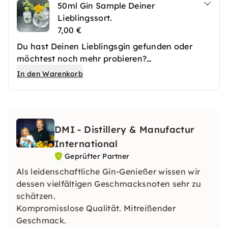
50ml Gin Sample Deiner
Lieblingssort.
7,00 €
Du hast Deinen Lieblingsgin gefunden oder
möchtest noch mehr probieren?
Mit diesem Add-On hast Du die Möglichkeit
In den Warenkorb
Deine Lieblingssorten mit nach Hause zu
nehmen.
DMI - Distillery & Manufactur
International
Geprüfter Partner
Als leidenschaftliche Gin-Genießer wissen wir
dessen vielfältigen Geschmacksnoten sehr zu
schätzen.
Kompromisslose Qualität. Mitreißender
Geschmack.