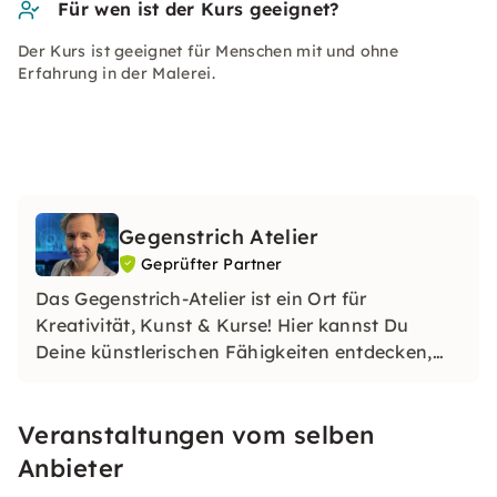
Für wen ist der Kurs geeignet?
Der Kurs ist geeignet für Menschen mit und ohne
Erfahrung in der Malerei.
Gegenstrich Atelier
Geprüfter Partner
Das Gegenstrich-Atelier ist ein Ort für
Kreativität, Kunst & Kurse! Hier kannst Du
Deine künstlerischen Fähigkeiten entdecken,
weiterentwickeln und vertiefen. Unser Ziel ist es,
Dir inspirierende Impulse mit auf Deinen Weg
Veranstaltungen vom selben
zu geben.
Anbieter