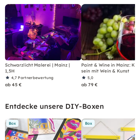
Schwarzlicht Malerei | Mainz |
Paint & Wine in Mainz: Kre
1,5H
sein mit Wein & Kunst
4,7
Partnerbewertung
5,0
ab 45 €
ab 79 €
Entdecke unsere DIY-Boxen
Box
Box