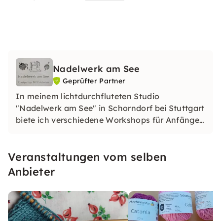
Nadelwerk am See
Geprüfter Partner
In meinem lichtdurchfluteten Studio
"Nadelwerk am See" in Schorndorf bei Stuttgart
biete ich verschiedene Workshops für Anfänger
und Fortgeschrittene zum Thema Häkeln,
Stricken, Nähen, Upcycling und "Repair-First
Veranstaltungen vom selben
Aid" an.
Anbieter