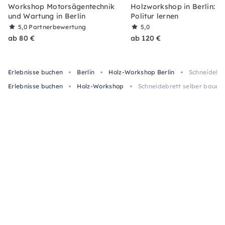
Workshop Motorsägentechnik
Holzworkshop in Berlin: S
und Wartung in Berlin
Politur lernen
5,0
Partnerbewertung
5,0
ab 80 €
ab 120 €
Erlebnisse buchen
Berlin
Holz-Workshop Berlin
Schneidebre
Erlebnisse buchen
Holz-Workshop
Schneidebrett selber bauen i