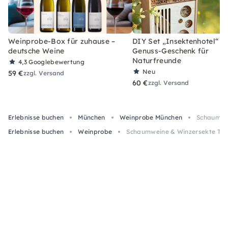
Weinprobe-Box für zuhause –
DIY Set „Insektenhotel“ –
deutsche Weine
Genuss-Geschenk für
Naturfreunde
4,3
Googlebewertung
Neu
59 €
zzgl. Versand
60 €
zzgl. Versand
Erlebnisse buchen
München
Weinprobe München
Schaumwei
Erlebnisse buchen
Weinprobe
Schaumweine & Winzersekte Tas