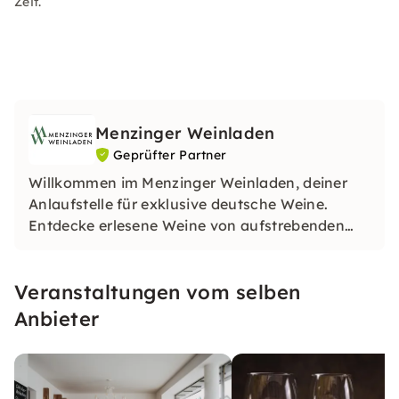
Zeit.
Menzinger Weinladen
Geprüfter Partner
Willkommen im Menzinger Weinladen, deiner
Anlaufstelle für exklusive deutsche Weine.
Entdecke erlesene Weine von aufstrebenden
Winzern und erlebe einzigartige Verkostungen.
Unsere Schatzkammer birgt besondere
Veranstaltungen vom selben
Schätze. Lass dich von unserer Leidenschaft
für Wein inspirieren!
Anbieter