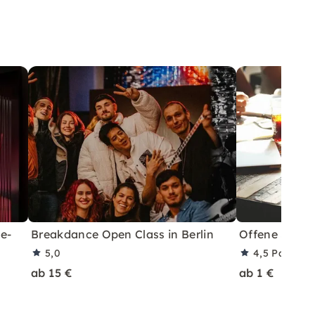
e-
Breakdance Open Class in Berlin
Offene Sitzu
5,0
4,5
Partner
ab 15 €
ab 1 €