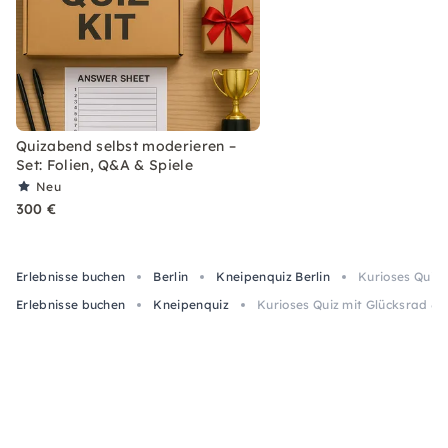
Quizabend selbst moderieren –
Set: Folien, Q&A & Spiele
Neu
300 €
Erlebnisse buchen
Berlin
Kneipenquiz Berlin
Kurioses Quiz 
Erlebnisse buchen
Kneipenquiz
Kurioses Quiz mit Glücksrad & 