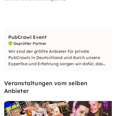
PubCrawl Event
Geprüfter Partner
Wir sind der größte Anbieter für private
PubCrawls in Deutschland und durch unsere
Expertise und Erfahrung sorgen wir dafür, dass
ihr einen unvergesslichen Abend habt. Unser
Guide sorgt für viel Spaß und gute Stimmung
Veranstaltungen vom selben
auf eurer exklusiven Tour!
Anbieter