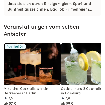
dass sie sich durch Einzigartigkeit, Spaß und
Buntheit auszeichnen. Egal ob Firmenfeiern,
JGAs oder Dein bevorstehender Geburtstag: Mit
unseren konfetti Klassikern wirst Du ein Event
Veranstaltungen vom selben
erleben, welches Du so schnell nicht vergessen
wirst.
Anbieter
Auch bei Dir
Mixe drei Cocktails wie ein
Cocktailkurs: 3 Cocktails 
Barkeeper in Berlin
in Hamburg
5,0
5,0
ab 57 €
ab 59 €