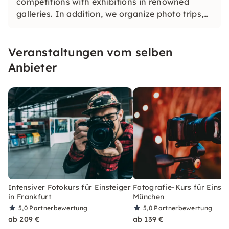
competitions with exhibitions in renowned
galleries. In addition, we organize photo trips,
trips and other activities for anyone who likes
photography.
Veranstaltungen vom selben
Anbieter
Intensiver Fotokurs für Einsteiger
Fotografie-Kurs für Einste
in Frankfurt
München
5,0
Partnerbewertung
5,0
Partnerbewertung
ab 209 €
ab 139 €