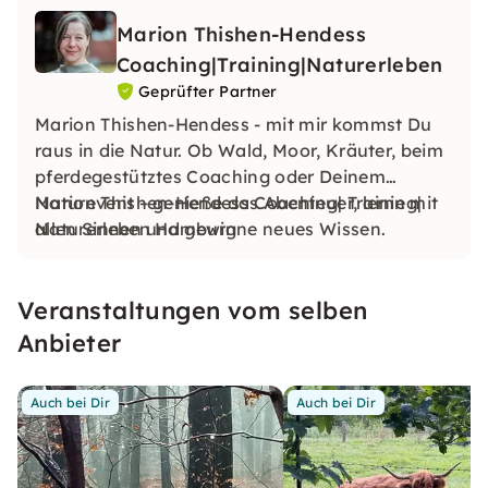
Marion Thishen-Hendess
Coaching|Training|Naturerleben
Geprüfter Partner
Marion Thishen-Hendess - mit mir kommst Du
raus in die Natur. Ob Wald, Moor, Kräuter, beim
pferdegestütztes Coaching oder Deinem
Naturevent – genieße das Abenteuer, lerne mit
Marion Thishen-Hendess Coaching| Training|
allen Sinnen und gewinne neues Wissen.
Naturerleben Hamburg
Veranstaltungen vom selben
Anbieter
Auch bei Dir
Auch bei Dir