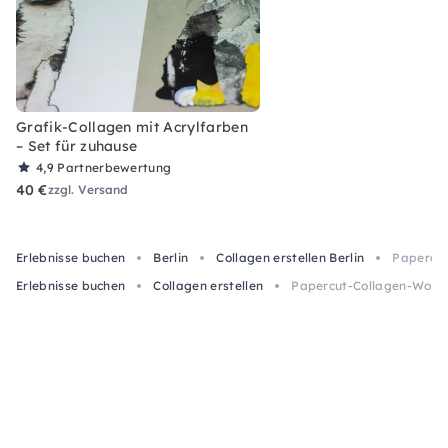
Grafik-Collagen mit Acrylfarben
– Set für zuhause
4,9
Partnerbewertung
40 €
zzgl. Versand
Erlebnisse buchen
Berlin
Collagen erstellen Berlin
Papercut
Erlebnisse buchen
Collagen erstellen
Papercut-Collagen-Worksh