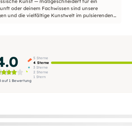
ssische Kunst — maßgeschneidert für ein
unft oder deinem Fachwissen sind unsere
gen und die vielfältige Kunstwelt im pulsierenden
e transformative künstlerische Reise!
4.0
5 Sterne
4 Sterne
3 Sterne
2 Sterne
1 Stern
d auf 1 Bewertung