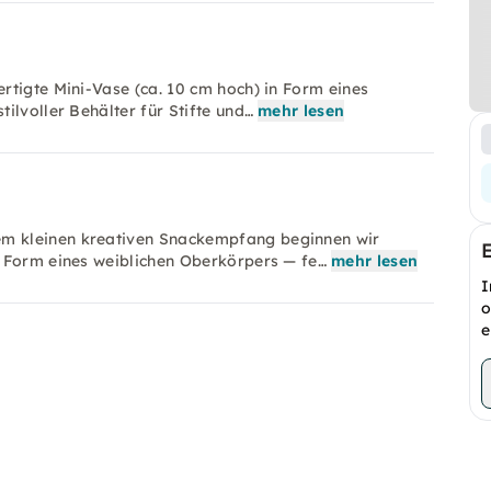
rtigte Mini-Vase (ca. 10 cm hoch) in Form eines
ilvoller Behälter für Stifte und…
mehr lesen
m kleinen kreativen Snackempfang beginnen wir
n Form eines weiblichen Oberkörpers — fe…
mehr lesen
I
o
e