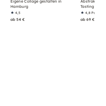
Eigene Collage gestalten in
Abstrakte Mal
Hamburg
Tasting in Kö
4,5
4,8
Partner
ab 54 €
ab 69 €