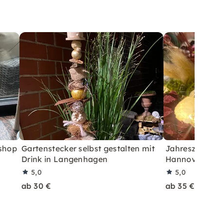
kshop
Gartenstecker selbst gestalten mit
Jahreszeiten
Drink in Langenhagen
Hannover
5,0
5,0
ab 30 €
ab 35 €