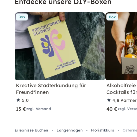
Entdecke unsere DIY-Boxen
Box
Box
Kreative Stadterkundung für
Alkoholfreie
Freund*innen
Cocktails fü
5,0
4,8
Partne
13 €
40 €
zzgl. Versand
zzgl. Vers
Erlebnisse buchen
Langenhagen
Floristikkurs
Osterne