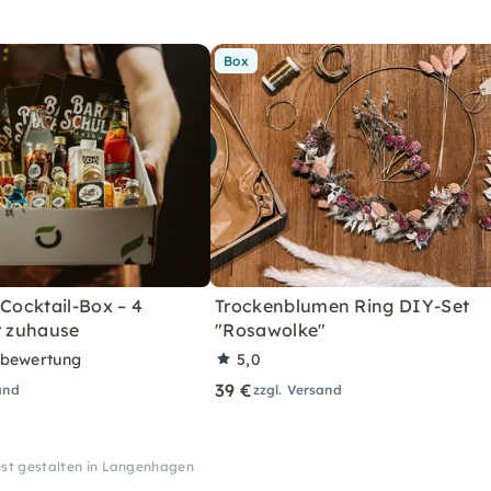
Box
 Cocktail-Box – 4
Trockenblumen Ring DIY-Set
r zuhause
"Rosawolke"
rbewertung
5,0
39 €
and
zzgl. Versand
st gestalten in Langenhagen