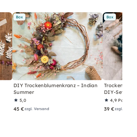
Box
Box
DIY Trockenblumenkranz – Indian
Trockenblume
Summer
DIY-Set für 
5,0
4,9
Partner
45 €
39 €
zzgl. Versand
zzgl. Versa