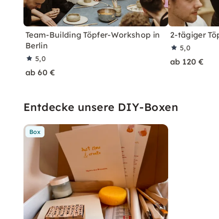
Team-Building Töpfer-Workshop in
2-tägiger Töp
Berlin
5,0
5,0
ab 120 €
ab 60 €
Entdecke unsere DIY-Boxen
Box