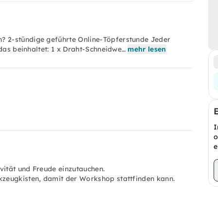
 2-stündige geführte Online-Töpferstunde Jeder
 das beinhaltet: 1 x Draht-Schneidwe…
mehr lesen
I
o
e
vität und Freude einzutauchen.
zeugkisten, damit der Workshop stattfinden kann.