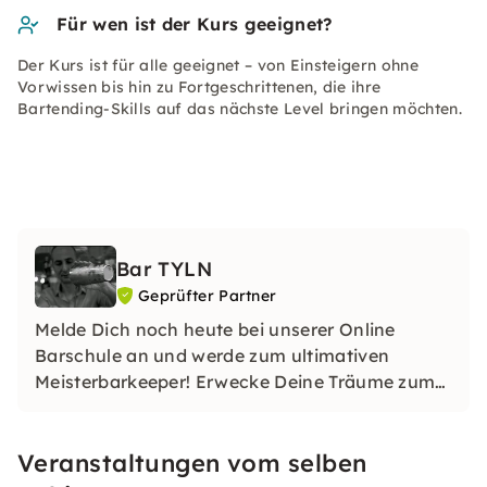
Für wen ist der Kurs geeignet?
Der Kurs ist für alle geeignet – von Einsteigern ohne
Vorwissen bis hin zu Fortgeschrittenen, die ihre
Bartending-Skills auf das nächste Level bringen möchten.
Bar TYLN
Geprüfter Partner
Melde Dich noch heute bei unserer Online
Barschule an und werde zum ultimativen
Meisterbarkeeper! Erwecke Deine Träume zum
Leben und erlebe eine Reise, die Dein Leben
verändern wird. Bist Du bereit, Dein Schicksal
Veranstaltungen vom selben
als Held der Bars anzunehmen?